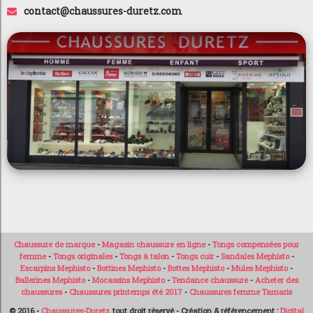
contact@chaussures-duretz.com
Chaussure de marque
-
Magasin chaussure en ligne
-
Tongs compensées pour
femme
-
Tongs originales
-
Tongs à talon
-
Tongs cuir
-
Sandales Mephisto
-
Escarpins Mephisto
-
Bottines Mephisto
-
Bottes Mephisto
-
Mules Mephisto
-
Ballerines Mephisto
-
Mocassins Mephisto
-
Tendance chaussure
-
Acheter des
chaussures
-
Chaussures printemps été 2017
-
Chaussures femme Tamaris
© 2016 -
Chaussures-Duretz
tout droit réservé - Création & référencement :
Digital