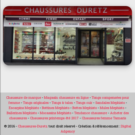
Chaussure de marque
-
Magasin chaussure en ligne
-
Tongs compensées pour
femme
-
Tongs originales
-
Tongs à talon
-
Tongs cuir
-
Sandales Mephisto
-
Escarpins Mephisto
-
Bottines Mephisto
-
Bottes Mephisto
-
Mules Mephisto
-
Ballerines Mephisto
-
Mocassins Mephisto
-
Tendance chaussure
-
Acheter des
chaussures
-
Chaussures printemps été 2017
-
Chaussures femme Tamaris
© 2016 -
Chaussures-Duretz
tout droit réservé - Création & référencement :
Digital
Adgency