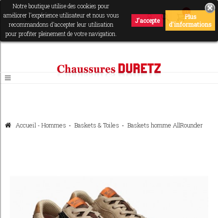
Notre boutique utilise des cookies pour
0
améliorer l'expérience utilisateur et nous vous
Plus
J'accepte
recommandons d'accepter leur utilisation
d'informations
pour profiter pleinement de votre navigation.
Accueil
-
Hommes
>
Baskets & Toiles
>
Baskets homme AllRounder