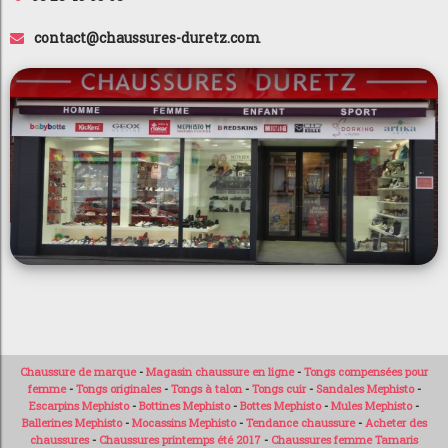
contact@chaussures-duretz.com
Chaussure de marque
-
Magasin chaussure en ligne
-
Tongs compensées pour
femme
-
Tongs originales
-
Tongs à talon
-
Tongs cuir
-
Sandales Mephisto
-
Escarpins Mephisto
-
Bottines Mephisto
-
Bottes Mephisto
-
Mules Mephisto
-
Ballerines Mephisto
-
Mocassins Mephisto
-
Tendance chaussure
-
Acheter des
chaussures
-
Chaussures printemps été 2017
-
Chaussures femme Tamaris