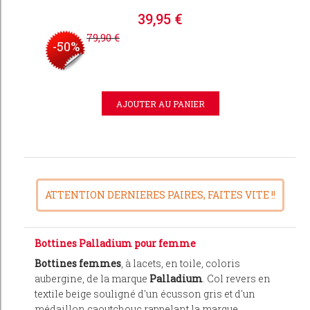
39,95 €
79,90 €
-50%
ATTENTION DERNIERES PAIRES, FAITES VITE !!
Bottines Palladium pour femme
Bottines femmes
, à lacets, en toile, coloris
aubergine, de la marque
Palladium
. Col revers en
textile beige souligné d'un écusson gris et d'un
médaillon caoutchouc rappelant la marque.