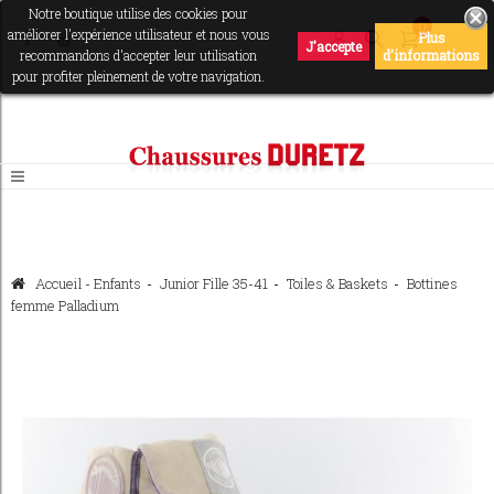
Notre boutique utilise des cookies pour
0
améliorer l'expérience utilisateur et nous vous
Plus
J'accepte
recommandons d'accepter leur utilisation
d'informations
pour profiter pleinement de votre navigation.
Accueil
-
Enfants
>
Junior Fille 35-41
>
Toiles & Baskets
>
Bottines
femme Palladium