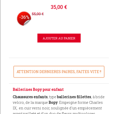
35,00 €
55,00 €
-36%
ATTENTION DERNIERES PAIRES, FAITES VITE !!
Ballerines Bopy pour enfant
Chaussures enfants
, type
ballerines fillettes
, à bride
velcro, de la marque
Bopy
. Empeigne forme Charles
IX, en cuir verni noir, soulignée d'un empiècement
avant pailleté et d'un duo de fleurs multicolores.