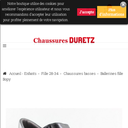
Notre boutique utilise des cookies pour
0
améliorer l'expérience utilisateur et nous vous
Plus
J'accepte
recommandons d'accepter leur utilisation
d'informations
pour profiter pleinement de votre navigation.
Accueil
-
Enfants
>
Fille 28-34
>
Chaussures basses
>
Ballerines fille
Bopy