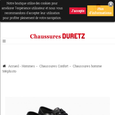
Notre boutique utilise des cookies pour
0
améliorer l'expérience utilisateur et nous vous
Plus
J'accepte
recommandons d'accepter leur utilisation
d'informations
pour profiter pleinement de votre navigation.
Accueil
-
Hommes
>
Chaussures Confort
>
Chaussures homme
Méphisto