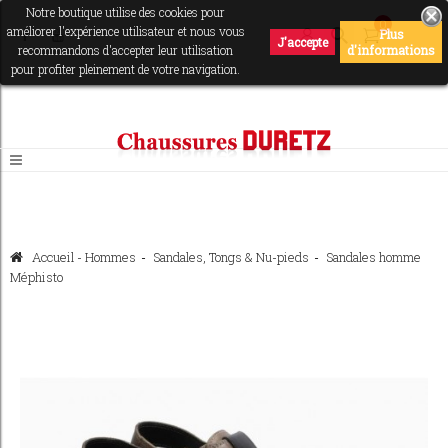
Notre boutique utilise des cookies pour
0
améliorer l'expérience utilisateur et nous vous
Plus
J'accepte
recommandons d'accepter leur utilisation
d'informations
pour profiter pleinement de votre navigation.
Accueil
-
Hommes
>
Sandales, Tongs & Nu-pieds
>
Sandales homme
Méphisto